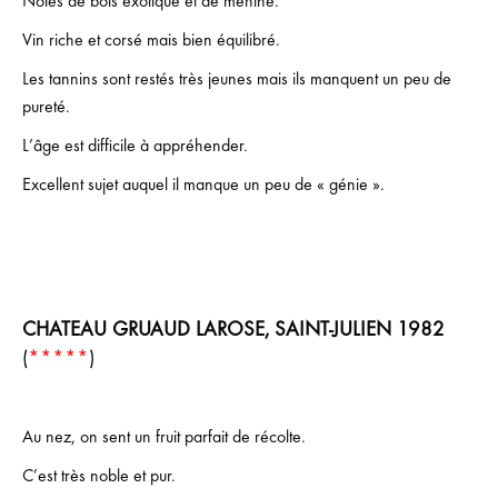
Notes de bois exotique et de menthe.
Vin riche et corsé mais bien équilibré.
Les tannins sont restés très jeunes mais ils manquent un peu de
pureté.
L’âge est difficile à appréhender.
Excellent sujet auquel il manque un peu de « génie ».
CHATEAU GRUAUD LAROSE, SAINT-JULIEN 1982
(
*****
)
Au nez, on sent un fruit parfait de récolte.
C’est très noble et pur.